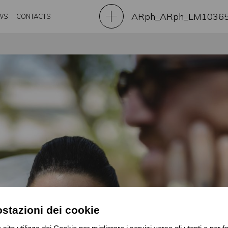
ARph_ARph_LM10365
WS
CONTACTS
stazioni dei cookie