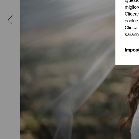
Questo 
miglior
Cliccan
cookie 
Cliccan
sarann
Impost