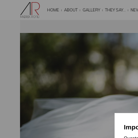
HOME
ABOUT
GALLERY
THEY SAY…
NE
Impo