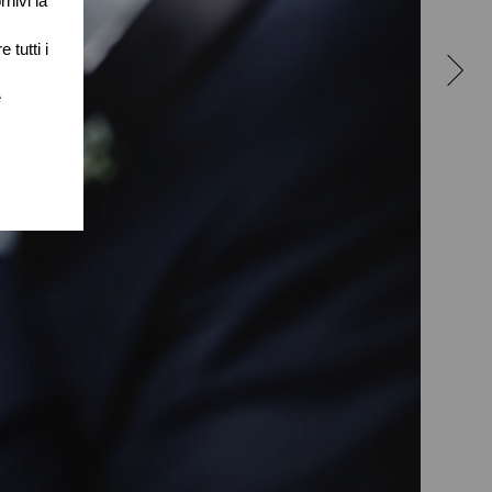
rnivi la
 tutti i
e