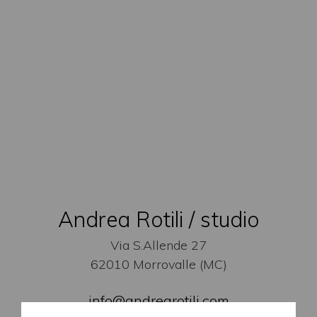
Andrea Rotili / studio
Via S.Allende 27
62010 Morrovalle (MC)
info@andrearotili.com