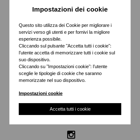
Seguici su
Impostazioni dei cookie

Questo sito utilizza dei Cookie per migliorare i
servizi verso gli utenti e per fornivi la migliore
Facebook
esperienza possibile.
Cliccando sul pulsante "Accetta tutti i cookie":

l’utente accetta di memorizzare tutti i cookie sul
suo dispositivo.
Facebook Wedding
Cliccando su "Impostazioni cookie": l’utente
sceglie le tipologie di cookie che saranno

memorizzate nel suo dispositivo.
Twitter
Impostazioni cookie

Accetta tutti i cookie
Instagram Music
